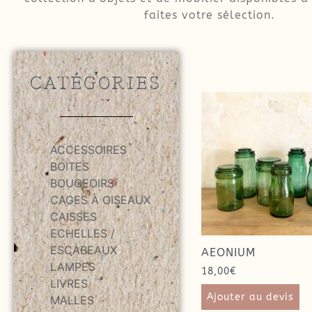
faites votre sélection.
CATÉGORIES
ACCESSOIRES
BOITES
BOUGEOIRS
CAGES À OISEAUX
CAISSES
ECHELLES /
ESCABEAUX
AEONIUM
LAMPES
18,00
€
LIVRES
Ajouter au devis
MALLES