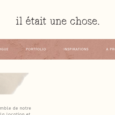
OGUE
PORTFOLIO
INSPIRATIONS
A P
emble de notre
 la location et