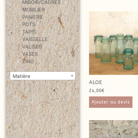
MIROIR/CADRES
MOBILIER
PANIERS
POTS
TAPIS
VAISSELLE
VALISES
VASES
ZINC
Matière
ALOE
24,00
€
Ajouter au devis