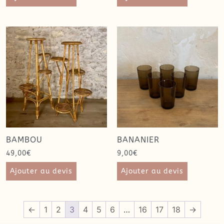
BAMBOU
BANANIER
49,00
€
9,00
€
Ajouter au devis
Ajouter au devis
←
1
2
3
4
5
6
…
16
17
18
→