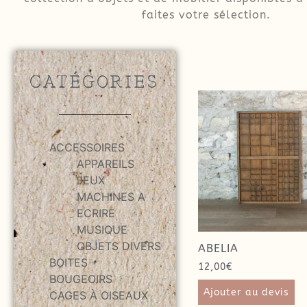
faites votre sélection.
CATÉGORIES
ACCESSOIRES
APPAREILS
JEUX
MACHINES A
ECRIRE
MUSIQUE
OBJETS DIVERS
ABELIA
BOITES
12,00
€
BOUGEOIRS
Ajouter au devis
CAGES À OISEAUX