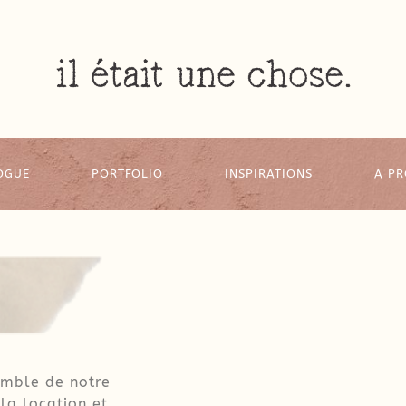
OGUE
PORTFOLIO
INSPIRATIONS
A P
emble de notre
 la location et