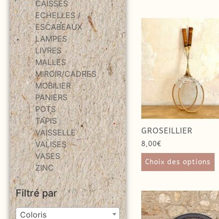
CAISSES
ECHELLES /
ESCABEAUX
LAMPES
LIVRES
MALLES
MIROIR/CADRES
MOBILIER
PANIERS
POTS
TAPIS
GROSEILLIER
VAISSELLE
VALISES
8,00
€
VASES
Choix des options
ZINC
Filtré par
Coloris