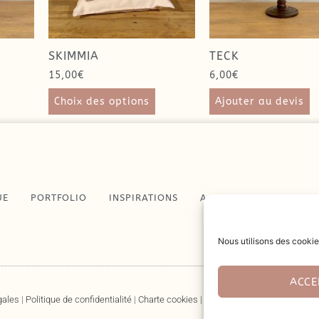
SKIMMIA
TECK
15,00
€
6,00
€
Choix des options
Ajouter au devis
UE
PORTFOLIO
INSPIRATIONS
A PROPOS
CONTAC
Nous utilisons des cookie
ACCE
gales
|
Politique de confidentialité
|
Charte cookies
|
CGU
|
CGL
|
Site créé par Ar