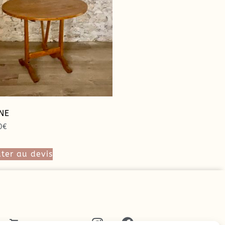
NE
0
€
ter au devis
T