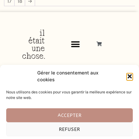
17
18
→
Gérer le consentement aux
cookies
Nous utilisons des cookies pour vous garantir la meilleure expérience sur
notre site web.
© 2026
ACCEPTER
Tous droits réservés |
Mentions légales
|
Politique de
REFUSER
confidentialité
|
Charte cookies
|
CGU
|
CGL
|
Site créé par
Artemize Agence Digitale